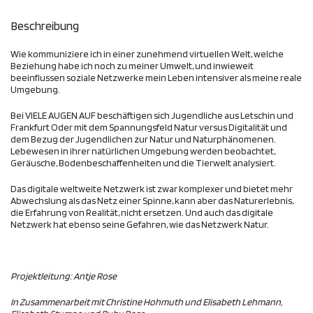
Beschreibung
Wie kommuniziere ich in einer zunehmend virtuellen Welt, welche
Beziehung habe ich noch zu meiner Umwelt, und inwieweit
beeinflussen soziale Netzwerke mein Leben intensiver als meine reale
Umgebung.
Bei VIELE AUGEN AUF beschäftigen sich Jugendliche aus Letschin und
Frankfurt Oder mit dem Spannungsfeld Natur versus Digitalität und
dem Bezug der Jugendlichen zur Natur und Naturphänomenen.
Lebewesen in ihrer natürlichen Umgebung werden beobachtet,
Geräusche, Bodenbeschaffenheiten und die Tierwelt analysiert.
Das digitale weltweite Netzwerk ist zwar komplexer und bietet mehr
Abwechslung als das Netz einer Spinne, kann aber das Naturerlebnis,
die Erfahrung von Realität, nicht ersetzen. Und auch das digitale
Netzwerk hat ebenso seine Gefahren, wie das Netzwerk Natur.
Projektleitung: Antje Rose
In Zusammenarbeit mit Christine Hohmuth und Elisabeth Lehmann,