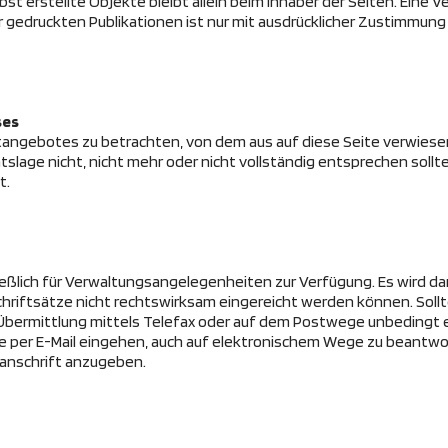
bst erstellte Objekte bleibt allein beim Inhaber der Seiten. Eine 
 gedruckten Publikationen ist nur mit ausdrücklicher Zustimmun
ses
etangebotes zu betrachten, von dem aus auf diese Seite verwiese
lage nicht, nicht mehr oder nicht vollständig entsprechen sollte
t.
eßlich für Verwaltungsangelegenheiten zur Verfügung. Es wird d
riftsätze nicht rechtswirksam eingereicht werden können. Sollt
r Übermittlung mittels Telefax oder auf dem Postwege unbedingt e
 die per E-Mail eingehen, auch auf elektronischem Wege zu beant
tanschrift anzugeben.