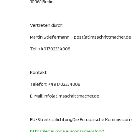
10961 Berlin
Vertreten durch:
Martin Stiefermann – post(at)msschrittmacher.de
Tel: +491702334008
Kontakt
Telefon: +491702334008
E-Mail: info(at)msschrittmacher.de
EU-StreitschlichtungDie Europäische Kommission st
https://ec.europa.eu/
consumers/odr/