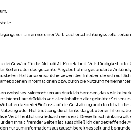
sum.
stelle
beilegungsverfahren vor einer Verbraucherschlichtungsstelle teilz
ei Gewähr für die Aktualität, Korrektheit, Vollständigkeit oder 
le der Seiten oder das gesamte Angebot ohne gesonderte Ankündig
zustellen. Haftungsansprüche gegen den Inhaber, die sich auf Schä
dargebotenen Informationen bzw. durch die Nutzung fehlerhafter 
n Websites. Wir möchten ausdrücklich betonen, dass wir keinerlei
s hiermit ausdrücklich von allen Inhalten aller gelinkter Seiten u
. Wir haben keinerlei Einfluss auf die Gestaltung und den Inhalt di
der Nutzung oder Nichtnutzung durch Links dargebotener Informatio
eilige Veröffentlichung lediglich verweist. Diese Einschränkung gil
ür den Inhalt fremder Seiten ist ausschließlich der betreffende A
den nur zum Informationsaustausch bereitgestellt und begründen